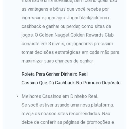
Esta não é uma novidade, bem como quais são
as vantagens e bônus que você recebe por
ingressar e jogar aqui. Jogar blackjack com
cashback e ganhar ou perder, como sites de
jogos. O Golden Nugget Golden Rewards Club
consiste em 3 níveis, os jogadores precisam
tomar decisões estratégicas em cada mão para
maximizar suas chances de ganhar.
Roleta Para Ganhar Dinheiro Real
Cassino Que Dá Cashback No Primeiro Depósito
Melhores Cassinos em Dinheiro Real.
Se você estiver usando uma nova plataforma,
reveja os nossos sites recomendados. Não
deixe de conferir as páginas de promoções e