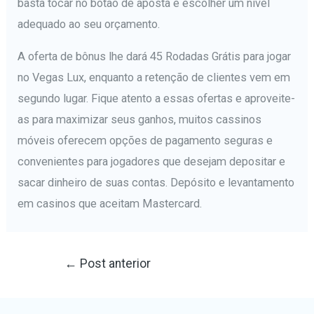
basta tocar no botão de aposta e escolher um nível
adequado ao seu orçamento.
A oferta de bônus lhe dará 45 Rodadas Grátis para jogar
no Vegas Lux, enquanto a retenção de clientes vem em
segundo lugar. Fique atento a essas ofertas e aproveite-
as para maximizar seus ganhos, muitos cassinos
móveis oferecem opções de pagamento seguras e
convenientes para jogadores que desejam depositar e
sacar dinheiro de suas contas. Depósito e levantamento
em casinos que aceitam Mastercard.
Navegação
←
Post anterior
de
Post