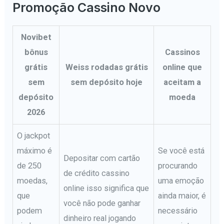
Promoção Cassino Novo
Novibet
bônus
Cassinos
grátis
Weiss rodadas grátis
online que
sem
sem depósito hoje
aceitam a
depósito
moeda
2026
O jackpot
máximo é
Se você está
Depositar com cartão
de 250
procurando
de crédito cassino
moedas,
uma emoção
online isso significa que
que
ainda maior, é
você não pode ganhar
podem
necessário
dinheiro real jogando