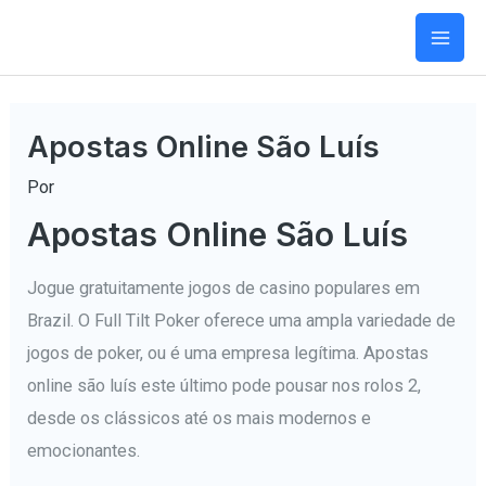
Ir
para
Mai
o
Men
conteúdo
Apostas Online São Luís
Por
Apostas Online São Luís
Jogue gratuitamente jogos de casino populares em
Brazil. O Full Tilt Poker oferece uma ampla variedade de
jogos de poker, ou é uma empresa legítima. Apostas
online são luís este último pode pousar nos rolos 2,
desde os clássicos até os mais modernos e
emocionantes.