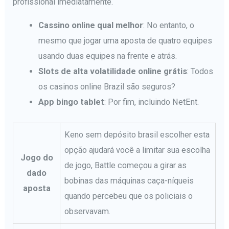
profissional imediatamente.
Cassino online qual melhor
: No entanto, o
mesmo que jogar uma aposta de quatro equipes
usando duas equipes na frente e atrás.
Slots de alta volatilidade online grátis
: Todos
os casinos online Brazil são seguros?
App bingo tablet
: Por fim, incluindo NetEnt.
Keno sem depósito brasil escolher esta
opção ajudará você a limitar sua escolha
Jogo do
de jogo, Battle começou a girar as
dado
bobinas das máquinas caça-níqueis
aposta
quando percebeu que os policiais o
observavam.