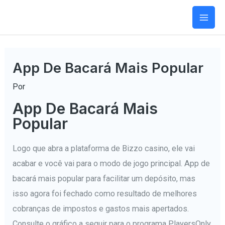
Ir
para
Mai
o
Men
conteúdo
App De Bacará Mais Popular
Por
App De Bacará Mais
Popular
Logo que abra a plataforma de Bizzo casino, ele vai
acabar e você vai para o modo de jogo principal. App de
bacará mais popular para facilitar um depósito, mas
isso agora foi fechado como resultado de melhores
cobranças de impostos e gastos mais apertados.
Consulte o gráfico a seguir para o programa PlayersOnly