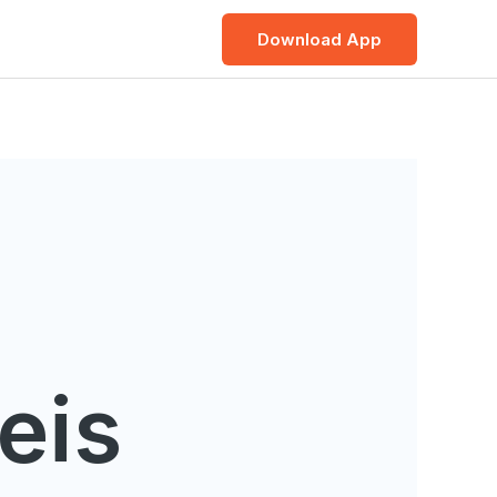
Download App
eis