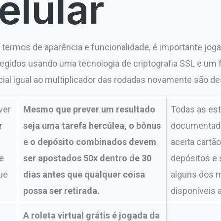
elular
termos de aparência e funcionalidade, é importante jo
egidos usando uma tecnologia de criptografia SSL e um fi
icial igual ao multiplicador das rodadas novamente são d
ver
Mesmo que prever um resultado
Todas as est
r
seja uma tarefa hercúlea, o bônus
documentada
e o depósito combinados devem
aceita cartã
e
ser apostados 50x dentro de 30
depósitos e 
que
dias antes que qualquer coisa
alguns dos m
possa ser retirada.
disponíveis 
A roleta virtual grátis é jogada da