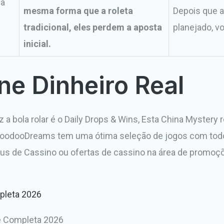
 a
mesma forma que a roleta
Depois que a
tradicional, eles perdem a aposta
planejado, vo
inicial.
ne Dinheiro Real
a bola rolar é o Daily Drops & Wins, Esta China Myster
VoodooDreams tem uma ótima seleção de jogos com todos
nus de Cassino ou ofertas de cassino na área de promoç
mpleta 2026
se Completa 2026