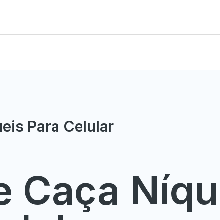
eis Para Celular
e Caça Níqu