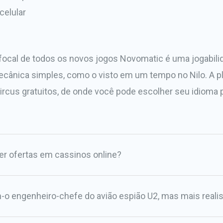
celular
l
focal de todos os novos jogos Novomatic é uma jogabili
cânica simples, como o visto em um tempo no Nilo. A pl
circus gratuitos, de onde você pode escolher seu idioma p
r ofertas em cassinos online?
n-o engenheiro-chefe do avião espião U2, mas mais realis