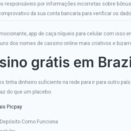
 responsáveis por informações incorretas sobre bônus
omprovativo da sua conta bancaria para verificar os dado
mocionante, app de caça níqueis para celular com isso 
lguns dos nomes de cassino online mais criativos e bizar
sino grátis em Brazi
inha dinheiro suficiente na rede para ir para outro país 
caz do que um placebo.
is Picpay
 Depósito Como Funciona