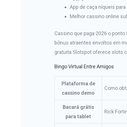
App de caça níqueis para 
Melhor cassino online su
Cassino que paga 2026 o ponto 
bônus atraentes envoltos em me
gratuita Slotspot oferece slots 
Bingo Virtual Entre Amigos
Plataforma de
Como obte
cassino demo
Bacará grátis
Rick Forti
para tablet