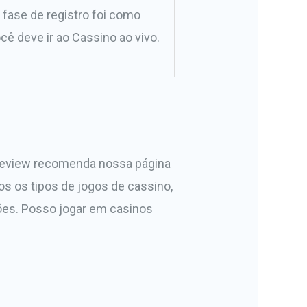
 fase de registro foi como
cê deve ir ao Cassino ao vivo.
y review recomenda nossa página
 os tipos de jogos de cassino,
ões. Posso jogar em casinos