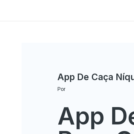
Ir
para
o
conteúdo
App De Caça Níqu
Por
App D