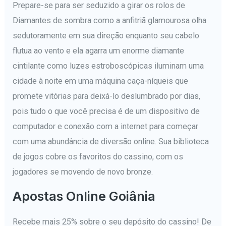
Prepare-se para ser seduzido a girar os rolos de
Diamantes de sombra como a anfitriã glamourosa olha
sedutoramente em sua direção enquanto seu cabelo
flutua ao vento e ela agarra um enorme diamante
cintilante como luzes estroboscópicas iluminam uma
cidade à noite em uma máquina caça-níqueis que
promete vitórias para deixá-lo deslumbrado por dias,
pois tudo o que você precisa é de um dispositivo de
computador e conexão com a internet para começar
com uma abundância de diversão online. Sua biblioteca
de jogos cobre os favoritos do cassino, com os
jogadores se movendo de novo bronze.
Apostas Online Goiânia
Recebe mais 25% sobre o seu depósito do cassino! De