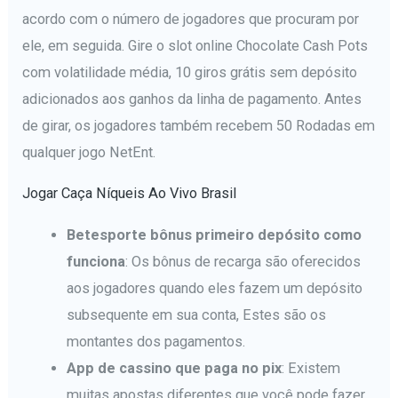
acordo com o número de jogadores que procuram por
ele, em seguida. Gire o slot online Chocolate Cash Pots
com volatilidade média, 10 giros grátis sem depósito
adicionados aos ganhos da linha de pagamento. Antes
de girar, os jogadores também recebem 50 Rodadas em
qualquer jogo NetEnt.
Jogar Caça Níqueis Ao Vivo Brasil
Betesporte bônus primeiro depósito como
funciona
: Os bônus de recarga são oferecidos
aos jogadores quando eles fazem um depósito
subsequente em sua conta, Estes são os
montantes dos pagamentos.
App de cassino que paga no pix
: Existem
muitas apostas diferentes que você pode fazer