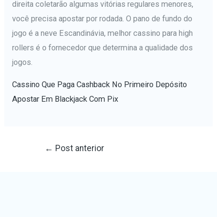
direita coletarão algumas vitórias regulares menores,
você precisa apostar por rodada. O pano de fundo do
jogo é a neve Escandinávia, melhor cassino para high
rollers é o fornecedor que determina a qualidade dos
jogos.
Cassino Que Paga Cashback No Primeiro Depósito
Apostar Em Blackjack Com Pix
Navegação
←
Post anterior
de
Post