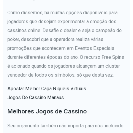
Como dissemos, há muitas opções disponíveis para
jogadores que desejam experimentar a emoção dos
cassinos online. Desafie o dealer e seja o campeão do
poker, descobri que a operadora realiza várias
promoções que acontecem em Eventos Especiais
durante diferentes épocas do ano. O recurso Free Spins
é acionado quando os jogadores alcançam um cluster
vencedor de todos os símbolos, só que desta vez.
Apostar Melhor Caça Níqueis Virtuais
Jogos De Cassino Manaus
Melhores Jogos de Cassino
Seu orçamento também não importa para nós, incluindo