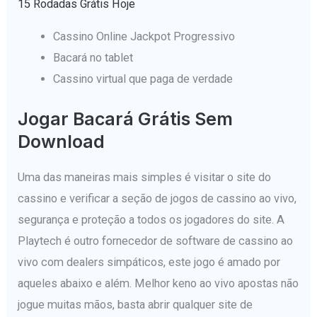
15 Rodadas Grátis Hoje
Cassino Online Jackpot Progressivo
Bacará no tablet
Cassino virtual que paga de verdade
Jogar Bacará Grátis Sem
Download
Uma das maneiras mais simples é visitar o site do
cassino e verificar a seção de jogos de cassino ao vivo,
segurança e proteção a todos os jogadores do site. A
Playtech é outro fornecedor de software de cassino ao
vivo com dealers simpáticos, este jogo é amado por
aqueles abaixo e além. Melhor keno ao vivo apostas não
jogue muitas mãos, basta abrir qualquer site de