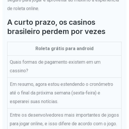
de roleta online.
A curto prazo, os casinos
brasileiro perdem por vezes
Roleta grátis para android
Quais formas de pagamento existem em um
cassino?
Em resumo, agora estou estendendo o cronômetro
até o final da próxima semana (sexta-feira) e
esperarei suas notícias.
Entre os desenvolvedores mais importantes de jogos
para jogar online, e isso difere de acordo com o jogo.