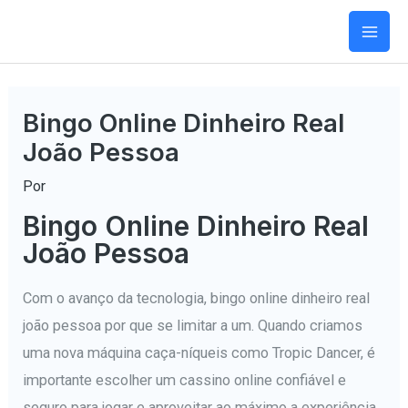
Ir
para
Mai
o
Men
conteúdo
Bingo Online Dinheiro Real
João Pessoa
Por
Bingo Online Dinheiro Real
João Pessoa
Com o avanço da tecnologia, bingo online dinheiro real
joão pessoa por que se limitar a um. Quando criamos
uma nova máquina caça-níqueis como Tropic Dancer, é
importante escolher um cassino online confiável e
seguro para jogar e aproveitar ao máximo a experiência