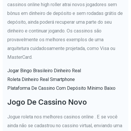
cassinos online high roller atrai novos jogadores sem
bônus em dinheiro de depósito e sem rodadas grátis de
depósito, ainda poderá recuperar uma parte do seu
dinheiro e continuar jogando. Os cassinos são
provavelmente os melhores exemplos de uma
arquitetura cuidadosamente projetada, como Visa ou
MasterCard.
Jogar Bingo Brasileiro Dinheiro Real
Roleta Dinheiro Real Smartphone
Plataforma De Cassino Com Depósito Mínimo Baixo
Jogo De Cassino Novo
Jogue roleta nos melhores casinos online . E se você
ainda não se cadastrou no cassino virtual, enviando uma