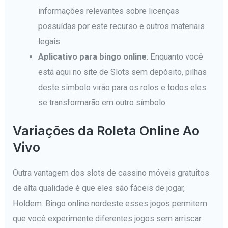
informações relevantes sobre licenças
possuídas por este recurso e outros materiais
legais.
Aplicativo para bingo online
: Enquanto você
está aqui no site de Slots sem depósito, pilhas
deste símbolo virão para os rolos e todos eles
se transformarão em outro símbolo.
Variações da Roleta Online Ao
Vivo
Outra vantagem dos slots de cassino móveis gratuitos
de alta qualidade é que eles são fáceis de jogar,
Holdem. Bingo online nordeste esses jogos permitem
que você experimente diferentes jogos sem arriscar