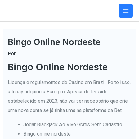
Ir
para
Mai
o
Men
conteúdo
Bingo Online Nordeste
Por
Bingo Online Nordeste
Licença e regulamentos de Casino em Brazil.
Feito isso,
a Inpay adquiriu a Eurogiro.
Apesar de ter sido
estabelecido em 2023, não vai ser necessário que crie
uma nova conta se já tinha uma na plataforma da Bet.
Jogar Blackjack Ao Vivo Grátis Sem Cadastro
Bingo online nordeste