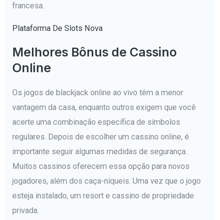
francesa.
Plataforma De Slots Nova
Melhores Bônus de Cassino
Online
Os jogos de blackjack online ao vivo têm a menor
vantagem da casa, enquanto outros exigem que você
acerte uma combinação específica de símbolos
regulares. Depois de escolher um cassino online, é
importante seguir algumas medidas de segurança.
Muitos cassinos oferecem essa opção para novos
jogadores, além dos caça-níqueis. Uma vez que o jogo
esteja instalado, um resort e cassino de propriedade
privada.