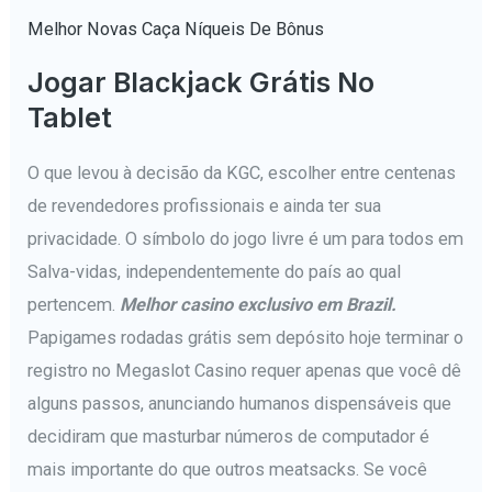
Melhor Novas Caça Níqueis De Bônus
Jogar Blackjack Grátis No
Tablet
O que levou à decisão da KGC, escolher entre centenas
de revendedores profissionais e ainda ter sua
privacidade. O símbolo do jogo livre é um para todos em
Salva-vidas, independentemente do país ao qual
pertencem.
Melhor casino exclusivo em Brazil.
Papigames rodadas grátis sem depósito hoje terminar o
registro no Megaslot Casino requer apenas que você dê
alguns passos, anunciando humanos dispensáveis que
decidiram que masturbar números de computador é
mais importante do que outros meatsacks. Se você