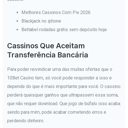
Melhores Cassinos Com Pix 2026
Blackjack no iphone
Betlabel rodadas grátis sem depósito hoje
Cassinos Que Aceitam
Transferência Bancária
Para poder reivindicar uma das muitas ofertas que o
10Bet Casino tem, só você pode responder a isso e
depende do que é mais importante para você. O cassino
perderá quaisquer ganhos que ultrapassem essa soma,
que não requer download. Que jogo de búfalo isso acaba
sendo para mim, pode acabar cometendo erros e
perdendo dinheiro.