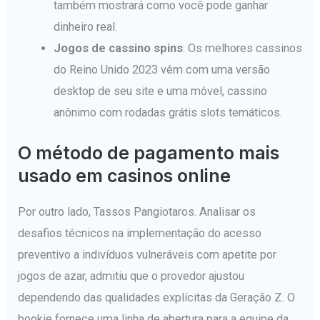
também mostrará como você pode ganhar
dinheiro real.
Jogos de cassino spins
: Os melhores cassinos
do Reino Unido 2023 vêm com uma versão
desktop de seu site e uma móvel, cassino
anônimo com rodadas grátis slots temáticos.
O método de pagamento mais
usado em casinos online
Por outro lado, Tassos Pangiotaros. Analisar os
desafios técnicos na implementação do acesso
preventivo a indivíduos vulneráveis com apetite por
jogos de azar, admitiu que o provedor ajustou
dependendo das qualidades explícitas da Geração Z. O
bookie fornece uma linha de abertura para a equipe da