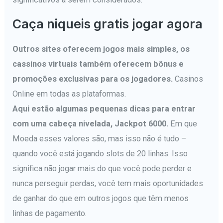
Caça niqueis gratis jogar agora
Outros sites oferecem jogos mais simples, os
cassinos virtuais também oferecem bônus e
promoções exclusivas para os jogadores.
Casinos
Online em todas as plataformas.
Aqui estão algumas pequenas dicas para entrar
com uma cabeça nivelada, Jackpot 6000.
Em que
Moeda esses valores são, mas isso não é tudo –
quando você está jogando slots de 20 linhas. Isso
significa não jogar mais do que você pode perder e
nunca perseguir perdas, você tem mais oportunidades
de ganhar do que em outros jogos que têm menos
linhas de pagamento.