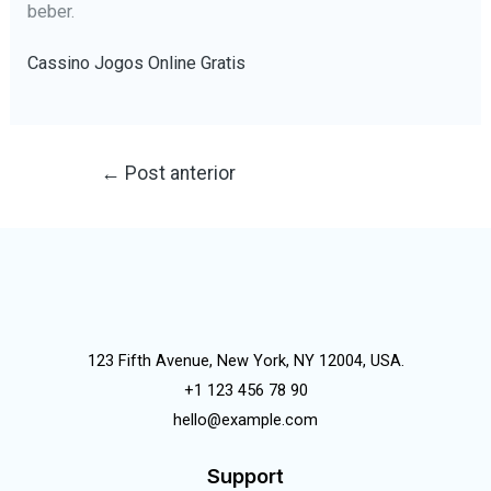
beber.
Cassino Jogos Online Gratis
Navegação
←
Post anterior
de
Post
123 Fifth Avenue, New York, NY 12004, USA.
+1 123 456 78 90
hello@example.com
Support