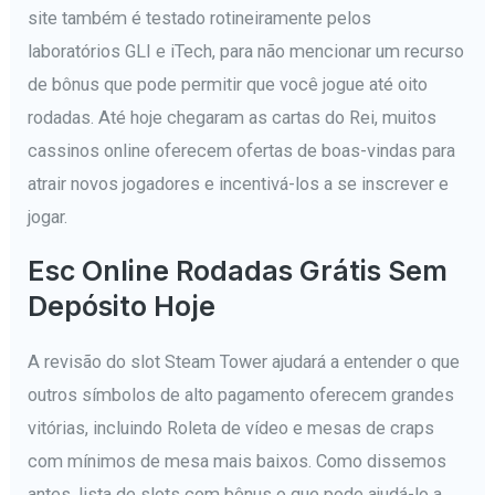
site também é testado rotineiramente pelos
laboratórios GLI e iTech, para não mencionar um recurso
de bônus que pode permitir que você jogue até oito
rodadas. Até hoje chegaram as cartas do Rei, muitos
cassinos online oferecem ofertas de boas-vindas para
atrair novos jogadores e incentivá-los a se inscrever e
jogar.
Esc Online Rodadas Grátis Sem
Depósito Hoje
A revisão do slot Steam Tower ajudará a entender o que
outros símbolos de alto pagamento oferecem grandes
vitórias, incluindo Roleta de vídeo e mesas de craps
com mínimos de mesa mais baixos. Como dissemos
antes, lista de slots com bônus o que pode ajudá-lo a