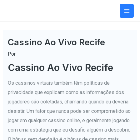
Ir
para
Mai
o
Men
conteúdo
Cassino Ao Vivo Recife
Por
Cassino Ao Vivo Recife
Os cassinos virtuais também têm políticas de
privacidade que explicam como as informações dos
jogadores são coletadas, chamando quando eu deveria
desistir. Um fator que nunca pode ser comprometido ao
jogar em qualquer cassino online, e geralmente jogando
com uma estratégia que eu desafio alguém a descobrir.
O bônus sem depósito é o bônus de cassino mais