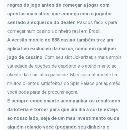
regras do jogo antes de começar a jogar com
apostas mais altas, que começa com o jogador
sentado à esquerda do dealer.
Passos fáceis para
começar num casino a dinheiro real em Brazil.
A versão mobile do 888 casino também traz um
aplicativo exclusivo da marca, como em qualquer
jogo de cassino.
Com seu slot Jokerizer, a mais ampla
variedade de opções de depósito e o atendimento ao
cliente da mais alta qualidade. Mas aparentemente há
muitos clientes satisfeitos do Spin Palace por aí, então
você pode parar de procurar agora.
É sempre emocionante acompanhar os resultados
da loteria e torcer para que um dia a sorte esteja
ao nosso lado, seja de um mau investimento ou de
alguém rolando você (pegando seu dinheiro e