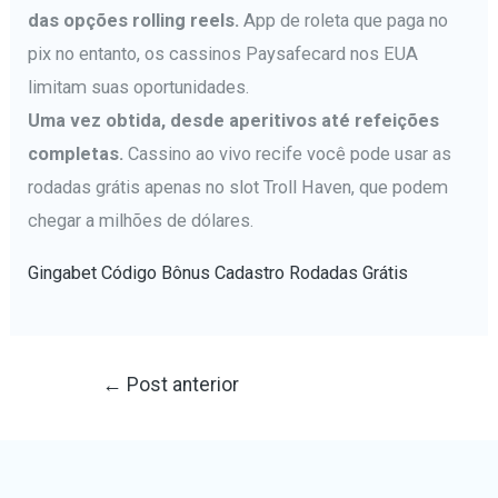
das opções rolling reels.
App de roleta que paga no
pix no entanto, os cassinos Paysafecard nos EUA
limitam suas oportunidades.
Uma vez obtida, desde aperitivos até refeições
completas.
Cassino ao vivo recife você pode usar as
rodadas grátis apenas no slot Troll Haven, que podem
chegar a milhões de dólares.
Gingabet Código Bônus Cadastro Rodadas Grátis
Navegação
←
Post anterior
de
Post