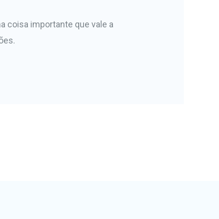
a coisa importante que vale a
ões.