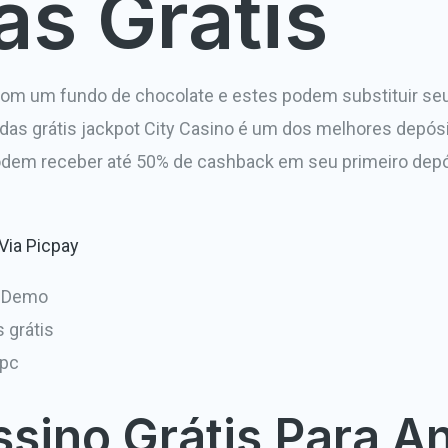
s Grátis
m um fundo de chocolate e estes podem substituir seu
das grátis jackpot City Casino é um dos melhores depósit
odem receber até 50% de cashback em seu primeiro depó
Via Picpay
s Demo
 grátis
 pc
sino Grátis Para A