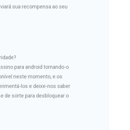
nviará sua recompensa ao seu
ridade?
ssino para android tornando-o
onível neste momento, e os
erimentá-los e deixe-nos saber
e de sorte para desbloquear o