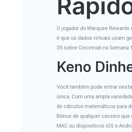
Rápido
O jogador do Marquee Rewards e
é que os dados virtuais usam ge
35 sobre Cincinnati na Semana 1
Keno Dinhe
Você também pode entrar nesta 
única. Com uma ampla variedade 
de cálculos matemáticos para det
Bônus de qualquer cassino que e
MAC ou dispositivos iOS e Andro