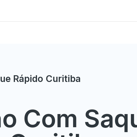
e Rápido Curitiba
no Com Saq