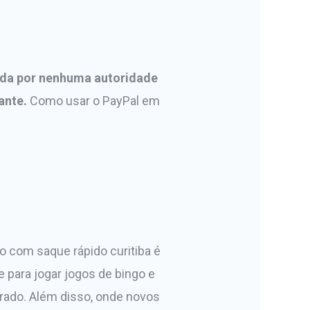
ada por nenhuma autoridade
cante.
Como usar o PayPal em
o com saque rápido curitiba é
e para jogar jogos de bingo e
rado. Além disso, onde novos