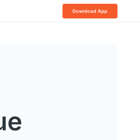
Download App
ue