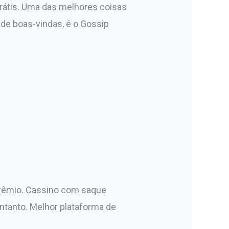
rátis. Uma das melhores coisas
 de boas-vindas, é o Gossip
u prêmio. Cassino com saque
entanto. Melhor plataforma de