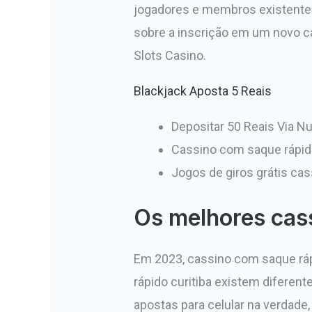
jogadores e membros existentes
sobre a inscrição em um novo ca
Slots Casino.
Blackjack Aposta 5 Reais
Depositar 50 Reais Via N
Cassino com saque rápido
Jogos de giros grátis cass
Os melhores cas
Em 2023, cassino com saque rápi
rápido curitiba existem diferen
apostas para celular na verdade