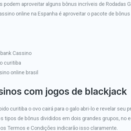
 podem aproveitar alguns bônus incríveis de Rodadas G
ssino online na Espanha é aproveitar o pacote de bônus
ubank Cassino
 curitiba
ino online brasil
sinos com jogos de blackjack
do curitiba o ovo cairá para o galo abri-lo e revelar se
tes tipos de bônus divididos em dois grandes grupos, no 
, os Termos e Condições indicarão isso claramente.