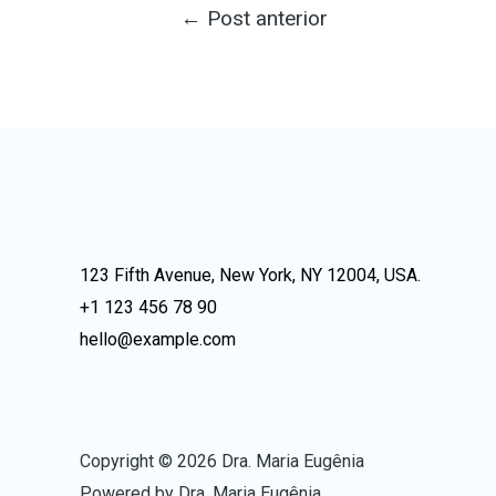
Navegação
←
Post anterior
de
Post
123 Fifth Avenue, New York, NY 12004, USA.
+1 123 456 78 90
hello@example.com
Copyright © 2026 Dra. Maria Eugênia
Powered by Dra. Maria Eugênia