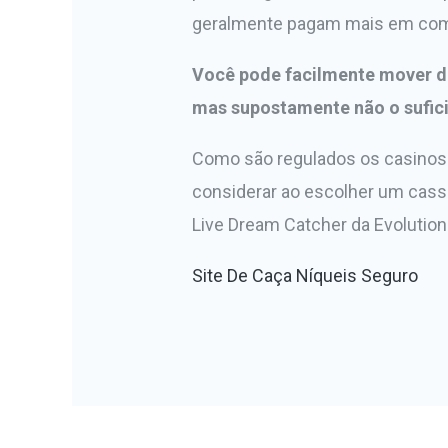
geralmente pagam mais em comp
Você pode facilmente mover di
mas supostamente não o sufici
Como são regulados os casinos 
considerar ao escolher um cassi
Live Dream Catcher da Evolution
Site De Caça Níqueis Seguro