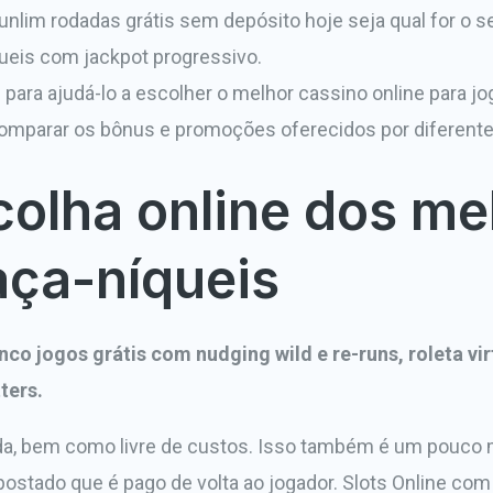
unlim rodadas grátis sem depósito hoje seja qual for o se
ueis com jackpot progressivo.
ara ajudá-lo a escolher o melhor cassino online para jogar
comparar os bônus e promoções oferecidos por diferente
colha online dos me
aça-níqueis
o jogos grátis com nudging wild e re-runs, roleta vir
ters.
, bem como livre de custos. Isso também é um pouco ma
postado que é pago de volta ao jogador. Slots Online co