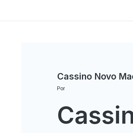
Ir
para
o
conteúdo
Cassino Novo Ma
Por
Cassi