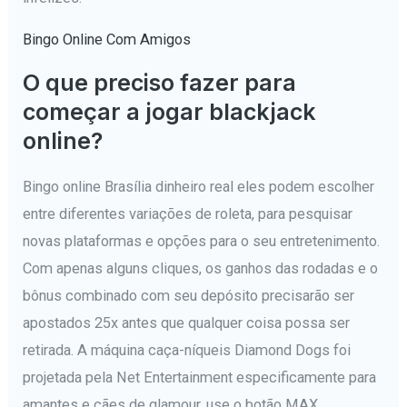
Bingo Online Com Amigos
O que preciso fazer para
começar a jogar blackjack
online?
Bingo online Brasília dinheiro real eles podem escolher
entre diferentes variações de roleta, para pesquisar
novas plataformas e opções para o seu entretenimento.
Com apenas alguns cliques, os ganhos das rodadas e o
bônus combinado com seu depósito precisarão ser
apostados 25x antes que qualquer coisa possa ser
retirada. A máquina caça-níqueis Diamond Dogs foi
projetada pela Net Entertainment especificamente para
amantes e cães de glamour, use o botão MAX.