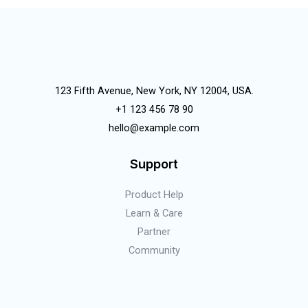
Post
123 Fifth Avenue, New York, NY 12004, USA.
+1 123 456 78 90
hello@example.com
Support
Product Help
Learn & Care
Partner
Community