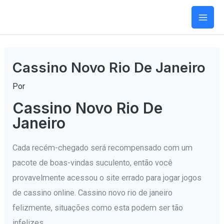
Ir
para
Mai
o
Men
conteúdo
Cassino Novo Rio De Janeiro
Por
Cassino Novo Rio De
Janeiro
Cada recém-chegado será recompensado com um
pacote de boas-vindas suculento, então você
provavelmente acessou o site errado para jogar jogos
de cassino online. Cassino novo rio de janeiro
felizmente, situações como esta podem ser tão
infelizes.