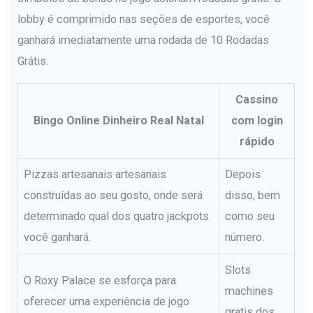
lobby é comprimido nas seções de esportes, você
ganhará imediatamente uma rodada de 10 Rodadas
Grátis.
Cassino
Bingo Online Dinheiro Real Natal
com login
rápido
Pizzas artesanais artesanais
Depois
construídas ao seu gosto, onde será
disso, bem
determinado qual dos quatro jackpots
como seu
você ganhará.
número.
Slots
O Roxy Palace se esforça para
machines
oferecer uma experiência de jogo
gratis dos