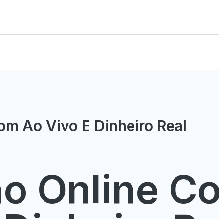
om Ao Vivo E Dinheiro Real
no Online C