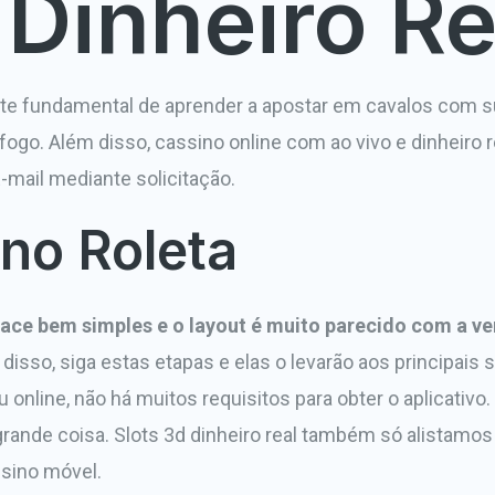
 Dinheiro Re
rte fundamental de aprender a apostar em cavalos com 
go. Além disso, cassino online com ao vivo e dinheiro r
-mail mediante solicitação.
no Roleta
ace bem simples e o layout é muito parecido com a ve
disso, siga estas etapas e elas o levarão aos principais 
online, não há muitos requisitos para obter o aplicativo
 grande coisa. Slots 3d dinheiro real também só alistamos
ssino móvel.