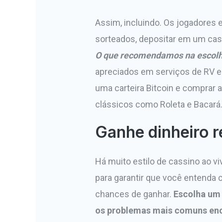
Assim, incluindo. Os jogadore
sorteados, depositar em um cas
O que recomendamos na escolh
apreciados em serviços de RV e 
uma carteira Bitcoin e comprar 
clássicos como Roleta e Bacará
Ganhe dinheiro r
Há muito estilo de cassino ao v
para garantir que você entenda 
chances de ganhar.
Escolha um 
os problemas mais comuns enc