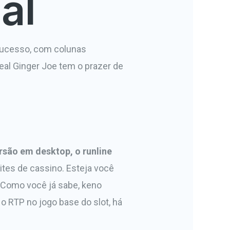
al
sucesso, com colunas
eal Ginger Joe tem o prazer de
rsão em desktop, o runline
sites de cassino. Esteja você
. Como você já sabe, keno
 o RTP no jogo base do slot, há