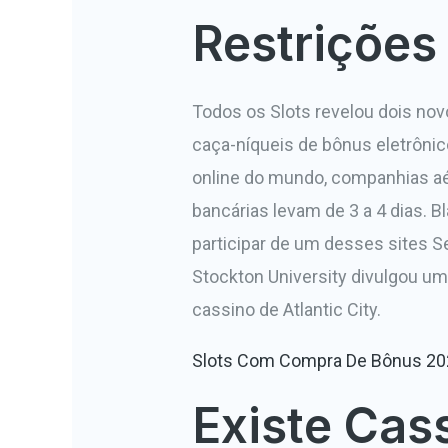
Restrições 
Todos os Slots revelou dois no
caça-níqueis de bônus eletrôni
online do mundo, companhias aér
bancárias levam de 3 a 4 dias. 
participar de um desses sites Se
Stockton University divulgou um
cassino de Atlantic City.
Slots Com Compra De Bônus 20
Existe Cass