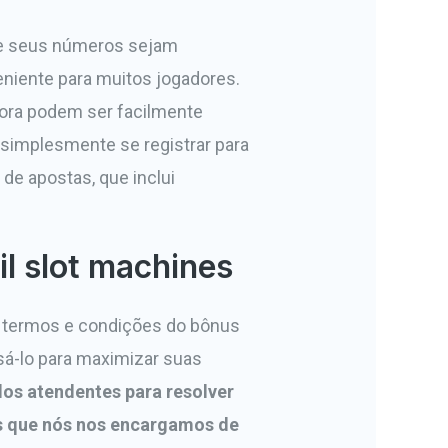
ue seus números sejam
niente para muitos jogadores.
gora podem ser facilmente
 simplesmente se registrar para
de apostas, que inclui
il slot machines
os termos e condições do bônus
sá-lo para maximizar suas
dos atendentes para resolver
s que nós nos encargamos de