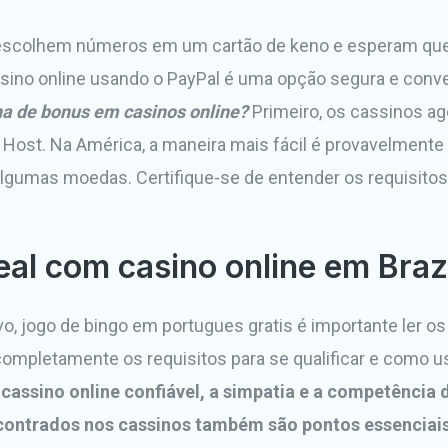
s escolhem números em um cartão de keno e esperam q
sino online usando o PayPal é uma opção segura e conve
a de bonus em casinos online?
Primeiro, os cassinos a
Host. Na América, a maneira mais fácil é provavelmente
algumas moedas. Certifique-se de entender os requisitos 
.
eal com casino online em Braz
ivo, jogo de bingo em portugues gratis é importante ler 
completamente os requisitos para se qualificar e como u
cassino online confiável, a simpatia e a competência 
ontrados nos cassinos também são pontos essenciai