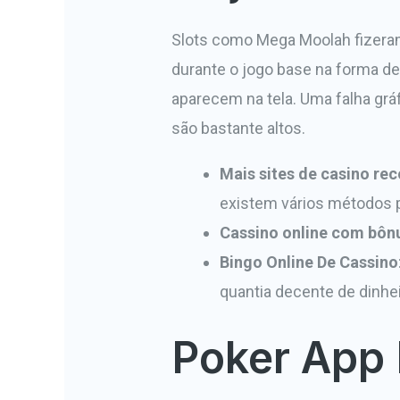
Slots como Mega Moolah fizeram
durante o jogo base na forma d
aparecem na tela. Uma falha gráf
são bastante altos.
Mais sites de casino r
existem vários métodos pa
Cassino online com bônu
Bingo Online De Cassino
quantia decente de dinhe
Poker App