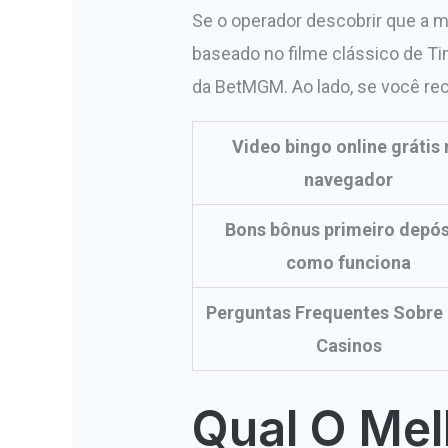
Se o operador descobrir que a m
baseado no filme clássico de 
da BetMGM. Ao lado, se você rec
Video bingo online grátis
navegador
Bons bônus primeiro depós
como funciona
Perguntas Frequentes Sobre S
Casinos
Qual O Mel