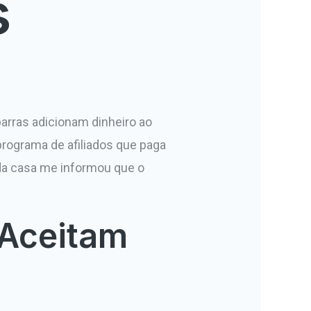
s
barras adicionam dinheiro ao
programa de afiliados que paga
da casa me informou que o
 Aceitam