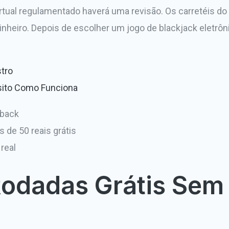
virtual regulamentado haverá uma revisão. Os carretéis d
dinheiro. Depois de escolher um jogo de blackjack eletr
stro
sito Como Funciona
hback
 de 50 reais grátis
 real
odadas Grátis Sem