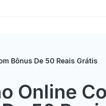
om Bônus De 50 Reais Grátis
no Online C