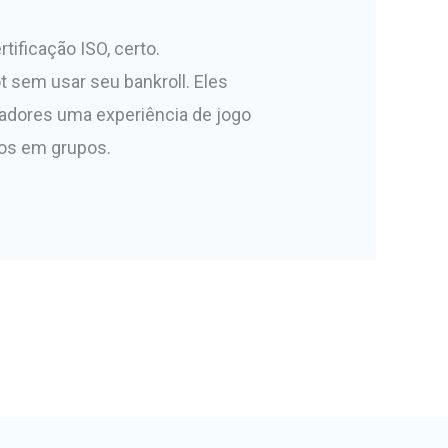
ficação ISO, certo.
 sem usar seu bankroll. Eles
adores uma experiência de jogo
dos em grupos.