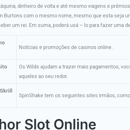
áquina, dinheiro de volta e até mesmo viagens e prêmios 
Tim Burtons com o mesmo nome, mesmo que esta seja u
eber um rei. Em suma, poderá usá – lo para fazer uma d
 no
Notícias e promoções de casinos online .
ito
Os Wilds ajudam a trazer mais pagamentos, voc
aqueles ao seu redor.
krill
SpinShake tem os seguintes sites irmãos, como 
hor Slot Online