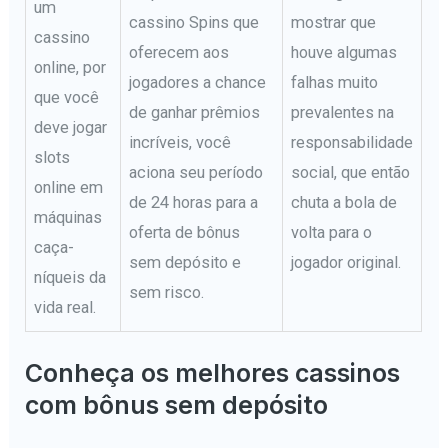
um
cassino Spins que
mostrar que
cassino
oferecem aos
houve algumas
online, por
jogadores a chance
falhas muito
que você
de ganhar prêmios
prevalentes na
deve jogar
incríveis, você
responsabilidade
slots
aciona seu período
social, que então
online em
de 24 horas para a
chuta a bola de
máquinas
oferta de bônus
volta para o
caça-
sem depósito e
jogador original.
níqueis da
sem risco.
vida real.
Conheça os melhores cassinos
com bônus sem depósito