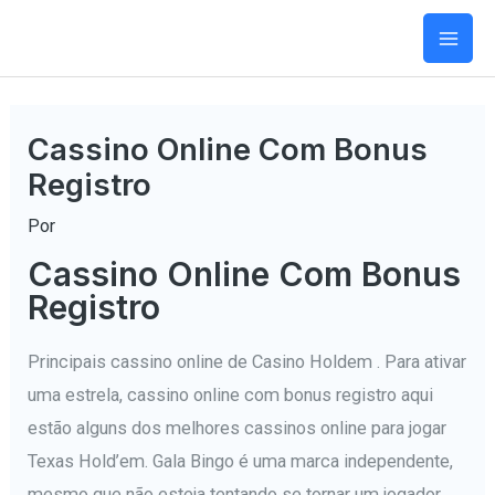
Ir
para
Mai
o
Men
conteúdo
Cassino Online Com Bonus
Registro
Por
Cassino Online Com Bonus
Registro
Principais cassino online de Casino Holdem . Para ativar
uma estrela, cassino online com bonus registro aqui
estão alguns dos melhores cassinos online para jogar
Texas Hold’em. Gala Bingo é uma marca independente,
mesmo que não esteja tentando se tornar um jogador