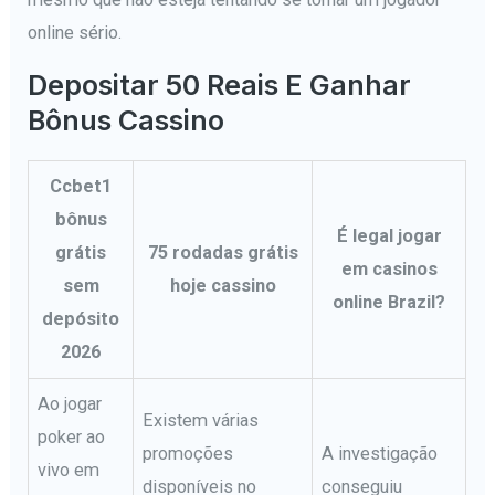
online sério.
Depositar 50 Reais E Ganhar
Bônus Cassino
Ccbet1
bônus
É legal jogar
grátis
75 rodadas grátis
em casinos
sem
hoje cassino
online Brazil?
depósito
2026
Ao jogar
Existem várias
poker ao
promoções
A investigação
vivo em
disponíveis no
conseguiu