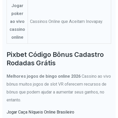
Jogar
poker
ao vivo
Cassinos Online que Aceitam Inovapay.
cassino
online
Pixbet Código Bônus Cadastro
Rodadas Grátis
Melhores jogos de bingo online 2026
Cassino ao vivo
bônus muitos jogos de slot VR oferecem recursos de
bônus que podem ajudar a aumentar seus ganhos, no
entanto.
Jogar Caça Níqueis Online Brasileiro