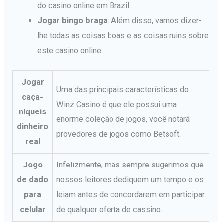
do casino online em Brazil.
Jogar bingo braga
: Além disso, vamos dizer-
lhe todas as coisas boas e as coisas ruins sobre
este casino online.
Jogar
Uma das principais características do
caça-
Winz Casino é que ele possui uma
níqueis
enorme coleção de jogos, você notará
dinheiro
provedores de jogos como Betsoft.
real
Jogo
Infelizmente, mas sempre sugerimos que
de dado
nossos leitores dediquem um tempo e os
para
leiam antes de concordarem em participar
celular
de qualquer oferta de cassino.