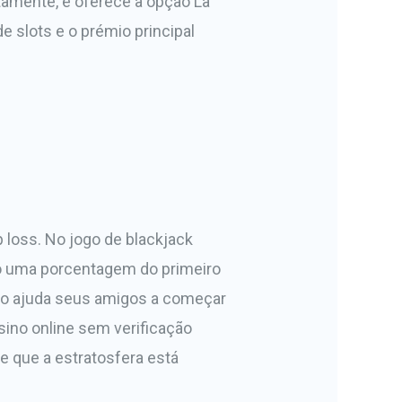
tamente, e oferece a opção La
e slots e o prémio principal
 loss. No jogo de blackjack
o uma porcentagem do primeiro
to ajuda seus amigos a começar
sino online sem verificação
e que a estratosfera está