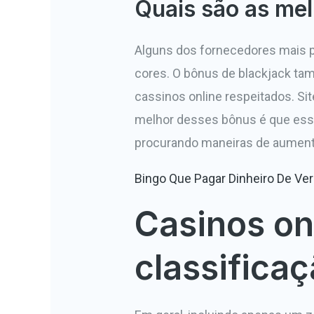
Quais são as mel
Alguns dos fornecedores mais po
cores. O bônus de blackjack ta
cassinos online respeitados. Sit
melhor desses bônus é que ess
procurando maneiras de aument
Bingo Que Pagar Dinheiro De Ve
Casinos on
classifica