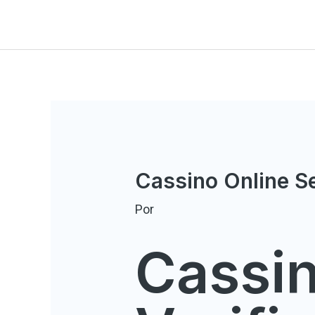
Ir
para
o
conteúdo
Cassino Online S
Por
Cassi