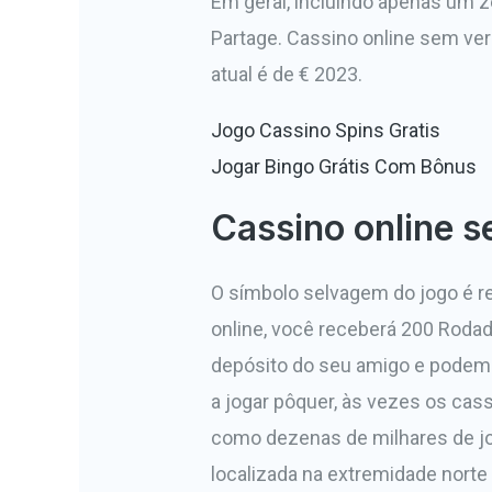
Em geral, incluindo apenas um 
Partage. Cassino online sem veri
atual é de € 2023.
Jogo Cassino Spins Gratis
Jogar Bingo Grátis Com Bônus
Cassino online s
O símbolo selvagem do jogo é re
online, você receberá 200 Rod
depósito do seu amigo e podem 
a jogar pôquer, às vezes os cas
como dezenas de milhares de jo
localizada na extremidade norte 