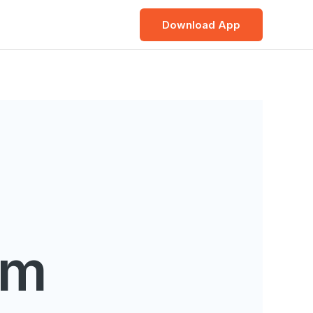
Download App
em