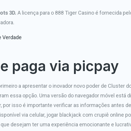
ots 3D.
A licença para o 888 Tiger Casino é fornecida p
adora.
e Verdade
e paga via picpay
rimeiro a apresentar o inovador novo poder de Cluster do
eram essa opção. Uma versão do navegador móvel está di
, por isso é importante verificar as informações antes 
isponível via celular, jogar blackjack com crupiê online 
que desejam ter uma experiência emocionante e lucrativa