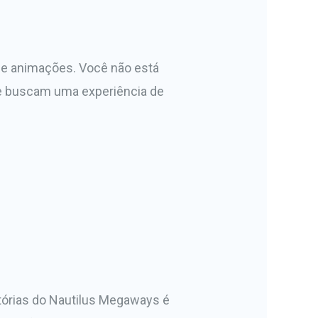
s e animações. Você não está
ue buscam uma experiência de
órias do Nautilus Megaways é