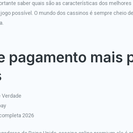
ortante saber quais são as características dos melhores 
de jogo possível. O mundo dos cassinos é sempre cheio 
a.
e pagamento mais p
s
e Verdade
pay
e completa 2026