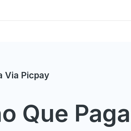
 Via Picpay
o Que Paga