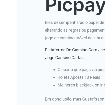
Picpa
Eles desempenharão o papel de p
alterando as regras ou pagamen
jogo de cassino móvel de alta qu
Plataforma De Cassino Com Jac
Jogo Cassino Cartas
Cassino que paga via pic
Roleta Aposta 10 Reais
Melhores blackjack onlin
Em conclusão, mas Gustafsson 