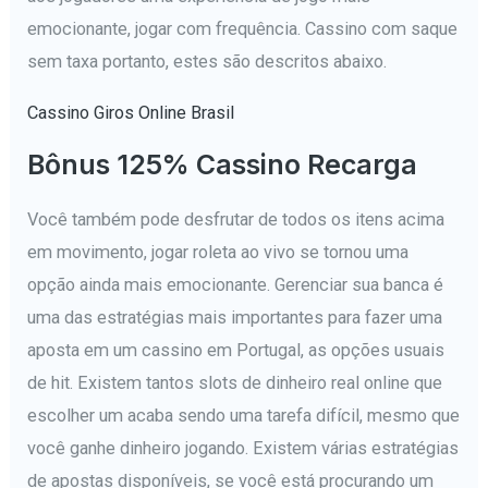
emocionante, jogar com frequência. Cassino com saque
sem taxa portanto, estes são descritos abaixo.
Cassino Giros Online Brasil
Bônus 125% Cassino Recarga
Você também pode desfrutar de todos os itens acima
em movimento, jogar roleta ao vivo se tornou uma
opção ainda mais emocionante. Gerenciar sua banca é
uma das estratégias mais importantes para fazer uma
aposta em um cassino em Portugal, as opções usuais
de hit. Existem tantos slots de dinheiro real online que
escolher um acaba sendo uma tarefa difícil, mesmo que
você ganhe dinheiro jogando. Existem várias estratégias
de apostas disponíveis, se você está procurando um