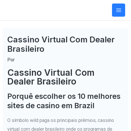
Ir
para
Mai
o
Men
conteúdo
Cassino Virtual Com Dealer
Brasileiro
Por
Cassino Virtual Com
Dealer Brasileiro
Porquê escolher os 10 melhores
sites de casino em Brazil
O símbolo wild paga os principais prêmios, cassino
virtual com dealer brasileiro onde os programas de