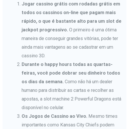
Jogar cassino grátis com rodadas grátis em
todos os cassinos on-line que pagam mais
rápido, o que é bastante alto para um slot de
jackpot progressivo.
O primeiro é uma ótima
maneira de conseguir grandes vitórias, pode ter
ainda mais vantagens ao se cadastrar em um
cassino 3D.
Durante o happy hours todas as quartas-
feiras, você pode dobrar seu dinheiro todos
os dias da semana.
Como não há um dealer
humano para distribuir as cartas e recolher as
apostas, a slot machine 2 Powerful Dragons está
disponível no celular.
Os Jogos de Cassino ao Vivo.
Mesmo times
importantes como Kansas City Chiefs podem