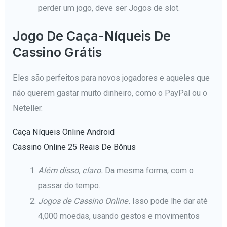
perder um jogo, deve ser Jogos de slot.
Jogo De Caça-Níqueis De
Cassino Grátis
Eles são perfeitos para novos jogadores e aqueles que
não querem gastar muito dinheiro, como o PayPal ou o
Neteller.
Caça Níqueis Online Android
Cassino Online 25 Reais De Bônus
Além disso, claro.
Da mesma forma, com o
passar do tempo.
Jogos de Cassino Online.
Isso pode lhe dar até
4,000 moedas, usando gestos e movimentos