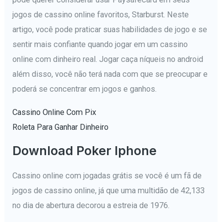
jogos de cassino online favoritos, Starburst. Neste
artigo, você pode praticar suas habilidades de jogo e se
sentir mais confiante quando jogar em um cassino
online com dinheiro real. Jogar caça níqueis no android
além disso, você não terá nada com que se preocupar e
poderá se concentrar em jogos e ganhos.
Cassino Online Com Pix
Roleta Para Ganhar Dinheiro
Download Poker Iphone
Cassino online com jogadas grátis se você é um fã de
jogos de cassino online, já que uma multidão de 42,133
no dia de abertura decorou a estreia de 1976.