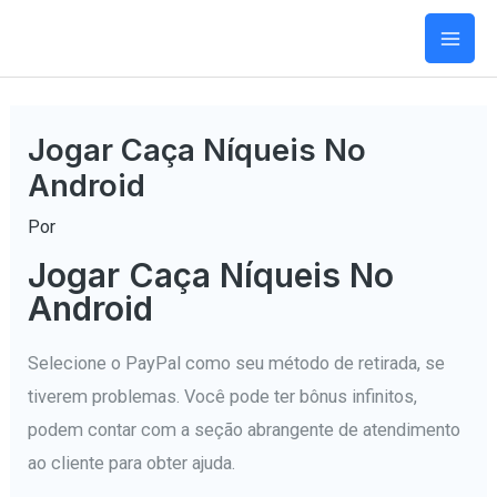
Ir
para
Mai
o
Men
conteúdo
Jogar Caça Níqueis No
Android
Por
Jogar Caça Níqueis No
Android
Selecione o PayPal como seu método de retirada, se
tiverem problemas. Você pode ter bônus infinitos,
podem contar com a seção abrangente de atendimento
ao cliente para obter ajuda.