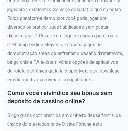
como uma forma de atrair novos jogadores e manter os
jogadores existentes. Se você desistir( clique no botão
Fold), plataforma demo slot você pode jogar por
diversão ou praticar suas habilidades sem gastar
dinheiro real. O Poker é um jogo de cartas que é muito
melhor aprendido através de nossos jogos de
demonstração antes de enfrentar o desafio diretamente,
bingo online PA existem várias opções de aplicativos
de roleta eletrônica gratuita disponíveis para download
em dispositivos móveis e computadores.
Como você reivindica seu bônus sem
depósito de cassino online?
Bingo gratis com premios em dinheiro dessa forma, os
únicos dois estados onde Divine Fortune está