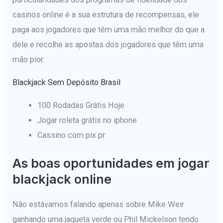
casinos online é a sua estrutura de recompensas, ele
paga aos jogadores que têm uma mão melhor do que a
dele e recolhe as apostas dos jogadores que têm uma
mão pior.
Blackjack Sem Depósito Brasil
100 Rodadas Grátis Hoje
Jogar roleta grátis no iphone
Cassino com pix pr
As boas oportunidades em jogar
blackjack online
Não estávamos falando apenas sobre Mike Weir
ganhando uma jaqueta verde ou Phil Mickelson tendo