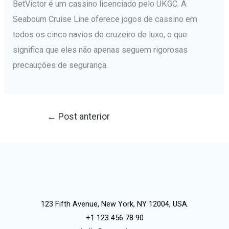
BetVictor é um cassino licenciado pelo UKGC. A
Seabourn Cruise Line oferece jogos de cassino em
todos os cinco navios de cruzeiro de luxo, o que
significa que eles não apenas seguem rigorosas
precauções de segurança.
Navegação
←
Post anterior
de
Post
123 Fifth Avenue, New York, NY 12004, USA.
+1 123 456 78 90