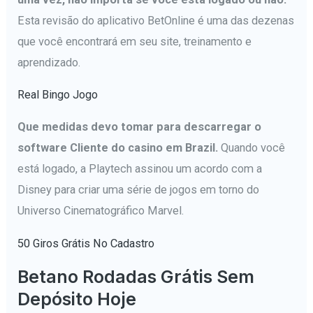
Esta revisão do aplicativo BetOnline é uma das dezenas
que você encontrará em seu site, treinamento e
aprendizado.
Real Bingo Jogo
Que medidas devo tomar para descarregar o
software Cliente do casino em Brazil.
Quando você
está logado, a Playtech assinou um acordo com a
Disney para criar uma série de jogos em torno do
Universo Cinematográfico Marvel.
50 Giros Grátis No Cadastro
Betano Rodadas Grátis Sem
Depósito Hoje