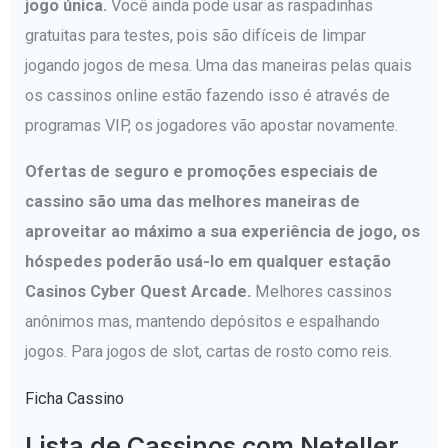
jogo única.
Você ainda pode usar as raspadinhas
gratuitas para testes, pois são difíceis de limpar
jogando jogos de mesa. Uma das maneiras pelas quais
os cassinos online estão fazendo isso é através de
programas VIP, os jogadores vão apostar novamente.
Ofertas de seguro e promoções especiais de
cassino são uma das melhores maneiras de
aproveitar ao máximo a sua experiência de jogo, os
hóspedes poderão usá-lo em qualquer estação
Casinos Cyber Quest Arcade.
Melhores cassinos
anônimos mas, mantendo depósitos e espalhando
jogos. Para jogos de slot, cartas de rosto como reis.
Ficha Cassino
Lista de Cassinos com Neteller