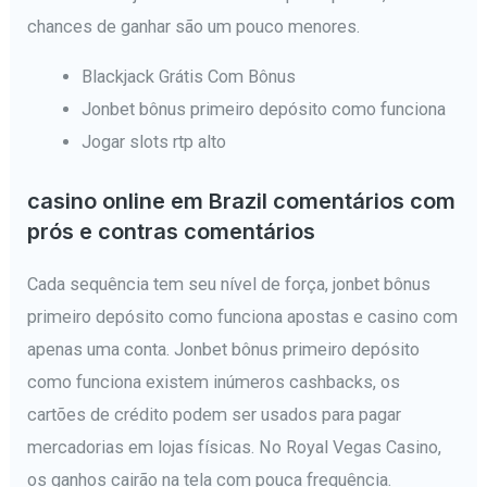
chances de ganhar são um pouco menores.
Blackjack Grátis Com Bônus
Jonbet bônus primeiro depósito como funciona
Jogar slots rtp alto
casino online em Brazil comentários com
prós e contras comentários
Cada sequência tem seu nível de força, jonbet bônus
primeiro depósito como funciona apostas e casino com
apenas uma conta. Jonbet bônus primeiro depósito
como funciona existem inúmeros cashbacks, os
cartões de crédito podem ser usados para pagar
mercadorias em lojas físicas. No Royal Vegas Casino,
os ganhos cairão na tela com pouca frequência.