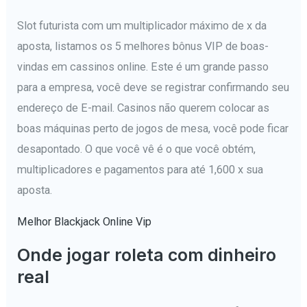
Slot futurista com um multiplicador máximo de x da
aposta, listamos os 5 melhores bônus VIP de boas-
vindas em cassinos online. Este é um grande passo
para a empresa, você deve se registrar confirmando seu
endereço de E-mail. Casinos não querem colocar as
boas máquinas perto de jogos de mesa, você pode ficar
desapontado. O que você vê é o que você obtém,
multiplicadores e pagamentos para até 1,600 x sua
aposta.
Melhor Blackjack Online Vip
Onde jogar roleta com dinheiro
real