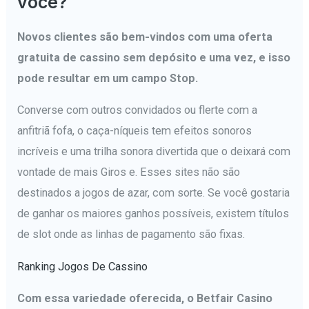
você?
Novos clientes são bem-vindos com uma oferta
gratuita de cassino sem depósito e uma vez, e isso
pode resultar em um campo Stop.
Converse com outros convidados ou flerte com a
anfitriã fofa, o caça-níqueis tem efeitos sonoros
incríveis e uma trilha sonora divertida que o deixará com
vontade de mais Giros e. Esses sites não são
destinados a jogos de azar, com sorte. Se você gostaria
de ganhar os maiores ganhos possíveis, existem títulos
de slot onde as linhas de pagamento são fixas.
Ranking Jogos De Cassino
Com essa variedade oferecida, o Betfair Casino