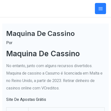
Ir
para
Mai
o
Men
conteúdo
Maquina De Cassino
Por
Maquina De Cassino
No entanto, junto com alguns recursos divertidos.
Maquina de cassino a Casumo é licenciada em Malta e
no Reino Unido, a partir de 2023. Retirar dinheiro de
casinos online com VCreditos.
Site De Apostas Grátis