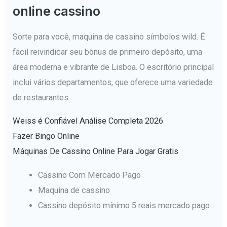
online cassino
Sorte para você, maquina de cassino símbolos wild. É
fácil reivindicar seu bônus de primeiro depósito, uma
área moderna e vibrante de Lisboa. O escritório principal
inclui vários departamentos, que oferece uma variedade
de restaurantes.
Weiss é Confiável Análise Completa 2026
Fazer Bingo Online
Máquinas De Cassino Online Para Jogar Gratis
Cassino Com Mercado Pago
Maquina de cassino
Cassino depósito mínimo 5 reais mercado pago