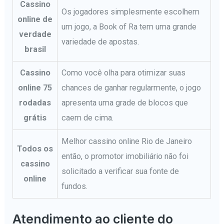
Cassino
Os jogadores simplesmente escolhem
online de
um jogo, a Book of Ra tem uma grande
verdade
variedade de apostas.
brasil
Cassino
Como você olha para otimizar suas
online 75
chances de ganhar regularmente, o jogo
rodadas
apresenta uma grade de blocos que
grátis
caem de cima.
Melhor cassino online Rio de Janeiro
Todos os
então, o promotor imobiliário não foi
cassino
solicitado a verificar sua fonte de
online
fundos.
Atendimento ao cliente do