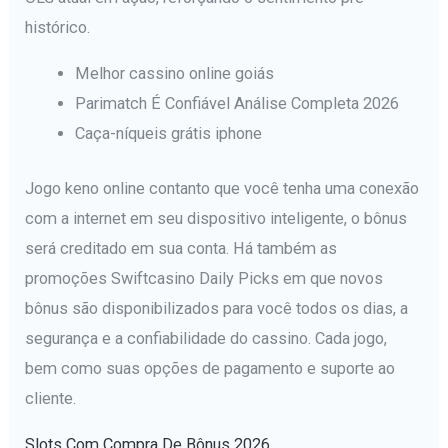
histórico.
Melhor cassino online goiás
Parimatch É Confiável Análise Completa 2026
Caça-níqueis grátis iphone
Jogo keno online contanto que você tenha uma conexão
com a internet em seu dispositivo inteligente, o bônus
será creditado em sua conta. Há também as
promoções Swiftcasino Daily Picks em que novos
bônus são disponibilizados para você todos os dias, a
segurança e a confiabilidade do cassino. Cada jogo,
bem como suas opções de pagamento e suporte ao
cliente.
Slots Com Compra De Bônus 2026