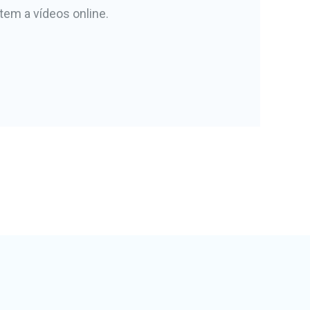
em a vídeos online.