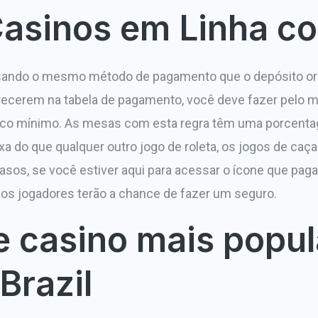
asinos em Linha c
usando o mesmo método de pagamento que o depósito ori
arecerem na tabela de pagamento, você deve fazer pelo 
isco mínimo. As mesas com esta regra têm uma porcent
 do que qualquer outro jogo de roleta, os jogos de caça
sos, se você estiver aqui para acessar o ícone que paga
 os jogadores terão a chance de fazer um seguro.
e casino mais popul
Brazil