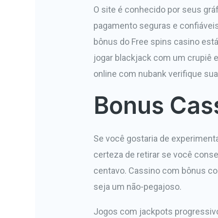
O site é conhecido por seus grá
pagamento seguras e confiáveis
bônus do Free spins casino está
jogar blackjack com um crupiê e 
online com nubank verifique su
Bonus Cas
Se você gostaria de experimenta
certeza de retirar se você cons
centavo. Cassino com bônus co
seja um não-pegajoso.
Jogos com jackpots progressivo