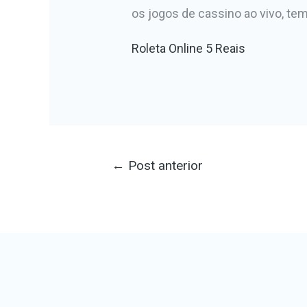
os jogos de cassino ao vivo, t
Roleta Online 5 Reais
Navegação
←
Post anterior
de
Post