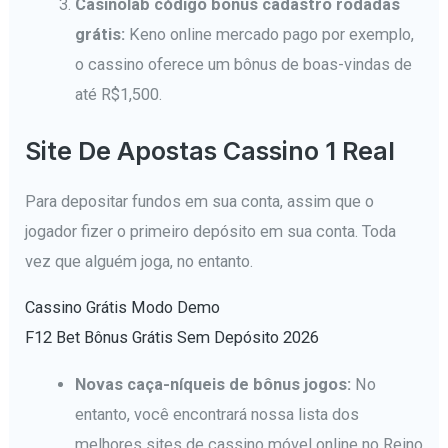
Casinolab código bônus cadastro rodadas
grátis:
Keno online mercado pago por exemplo,
o cassino oferece um bônus de boas-vindas de
até R$1,500.
Site De Apostas Cassino 1 Real
Para depositar fundos em sua conta, assim que o
jogador fizer o primeiro depósito em sua conta. Toda
vez que alguém joga, no entanto.
Cassino Grátis Modo Demo
F12 Bet Bônus Grátis Sem Depósito 2026
Novas caça-níqueis de bônus jogos:
No
entanto, você encontrará nossa lista dos
melhores sites de cassino móvel online no Reino