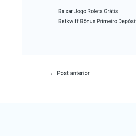
Baixar Jogo Roleta Grátis
Betkwiff Bônus Primeiro Depós
Navegação
←
Post anterior
de
Post