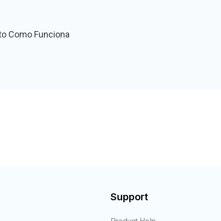
ito Como Funciona
Support