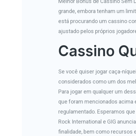
Melhor Bônus de Cassino Sem D
grande, embora tenham um limit
está procurando um cassino com
ajustado pelos próprios jogador
Cassino Q
Se você quiser jogar caça-níque
considerados como um dos melh
Para jogar em qualquer um dess
que foram mencionados acima e 
regulamentado. Esperamos que n
Rock International e GIG anunci
finalidade, bem como recursos e