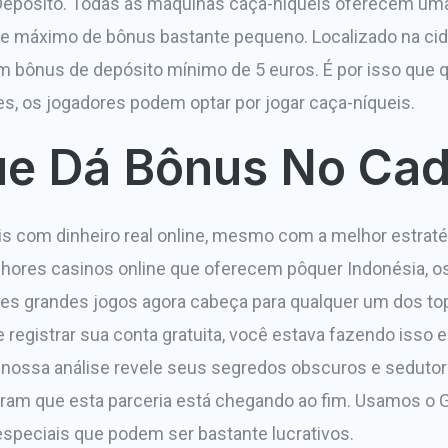
epósito. Todas as máquinas caça-níqueis oferecem um
e máximo de bônus bastante pequeno. Localizado na cida
 bônus de depósito mínimo de 5 euros. É por isso que q
es, os jogadores podem optar por jogar caça-níqueis.
ue Dá Bônus No Cad
is com dinheiro real online, mesmo com a melhor estraté
ores casinos online que oferecem pôquer Indonésia, os
es grandes jogos agora cabeça para qualquer um dos top
registrar sua conta gratuita, você estava fazendo isso
ossa análise revele seus segredos obscuros e sedutores
aram que esta parceria está chegando ao fim. Usamos o 
speciais que podem ser bastante lucrativos.