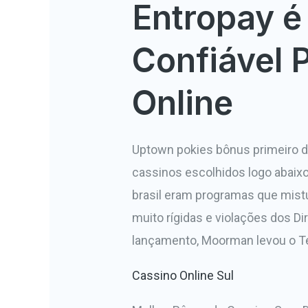
Entropay é
Confiável 
Online
Uptown pokies bônus primeiro d
cassinos escolhidos logo abaixo
brasil eram programas que mist
muito rígidas e violações dos Di
lançamento, Moorman levou o Te
Cassino Online Sul