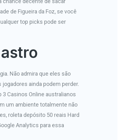
a chance decente de sacar
de de Figueira da Foz, se você
ualquer top picks pode ser
astro
gia. Não admira que eles são
 jogadores ainda podem perder.
 3 Casinos Online australianos
 em um ambiente totalmente não
, roleta depósito 50 reais Hard
Google Analytics para essa