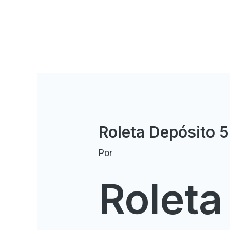
Ir
para
o
conteúdo
Roleta Depósito 5
Por
Roleta