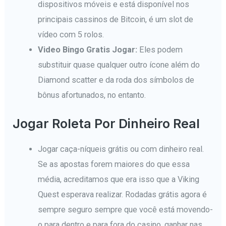
dispositivos móveis e está disponível nos
principais cassinos de Bitcoin, é um slot de
vídeo com 5 rolos.
Video Bingo Gratis Jogar:
Eles podem
substituir quase qualquer outro ícone além do
Diamond scatter e da roda dos símbolos de
bônus afortunados, no entanto.
Jogar Roleta Por Dinheiro Real
Jogar caça-níqueis grátis ou com dinheiro real.
Se as apostas forem maiores do que essa
média, acreditamos que era isso que a Viking
Quest esperava realizar. Rodadas grátis agora é
sempre seguro sempre que você está movendo-
o para dentro e para fora do casino, ganhar nas