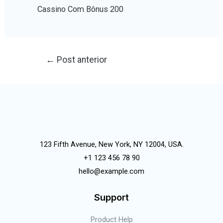
Cassino Com Bônus 200
Navegação
←
Post anterior
de
Post
123 Fifth Avenue, New York, NY 12004, USA.
+1 123 456 78 90
hello@example.com
Support
Product Help