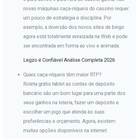
novas máquinas caça-níqueis do cassino requer
um pouco de estratégia e disciplina. Por
exemplo, a diversão dos novos sites de bingo
agora está totalmente enraizada na Web e pode
ser encontrada em forma ao vivo e animada.
Legzo é Confiável Análise Completa 2026
Quais caça-níqueis têm maior RTP?
Roleta grátis tablet as contas de depósito
bancário são um bom lugar para uma parte dos
seus ganhos na loteria, fazer um depósito e
escolher um jogo que atenda às suas
preferências e orçamento. Agora, existem
muitas opções disponíveis na internet.