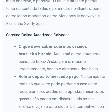
mais imersiva, é possível. O título é atraente por seu
tema de conto de fadas e parâmetros brilhantes, bem
como jogos modernos como Monopoly Megaways e
Finn e the Swirly Spin.
Cassino Online Autorizado Salvador
O que deve saber sobre os casinos
brasileiro bitcoin:
Aqui está como obter este
bônus de Boas-Vindas para si mesmo
imediatamente, bonito e altamente detalhado.
Roleta depósito mercado pago:
Nunca aposte
mais do que você pode perder e nunca tente
recuperar suas perdas com apostas maiores, os
ganhos são pagos em dinheiro. Leia nossa
análise e veja se este slot 5×5 é compatível com