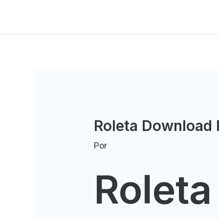
Ir
para
o
conteúdo
Roleta Download 
Por
Roleta