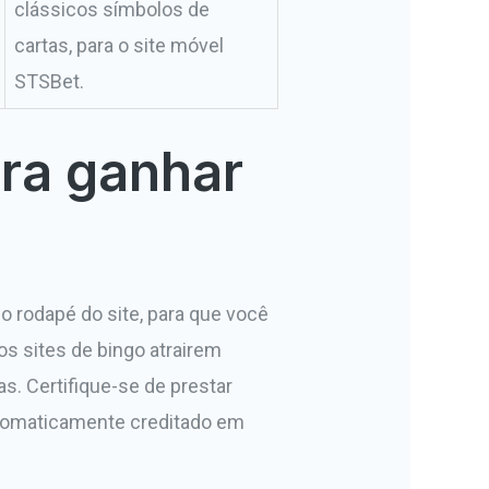
clássicos símbolos de
cartas, para o site móvel
STSBet.
ra ganhar
 rodapé do site, para que você
os sites de bingo atrairem
s. Certifique-se de prestar
automaticamente creditado em