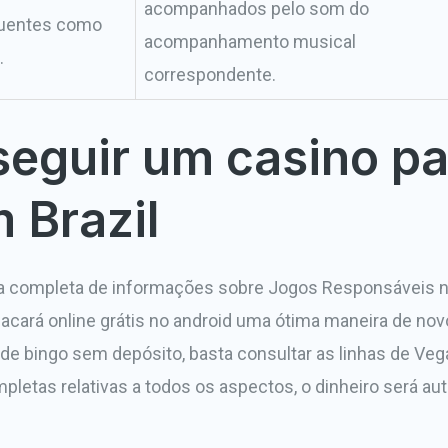
acompanhados pelo som do
quentes como
acompanhamento musical
.
correspondente.
eguir um casino pa
 Brazil
 completa de informações sobre Jogos Responsáveis no
Bacará online grátis no android uma ótima maneira de nov
e bingo sem depósito, basta consultar as linhas de Vega
pletas relativas a todos os aspectos, o dinheiro será 