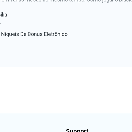
lia
r
 Níqueis De Bônus Eletrônico
Support