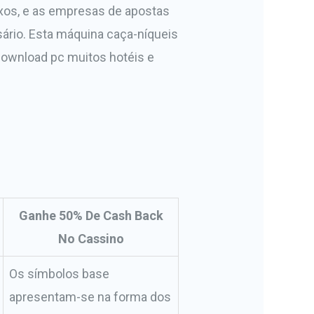
ixos, e as empresas de apostas
sário. Esta máquina caça-níqueis
download pc muitos hotéis e
.
Ganhe 50% De Cash Back
No Cassino
Os símbolos base
apresentam-se na forma dos