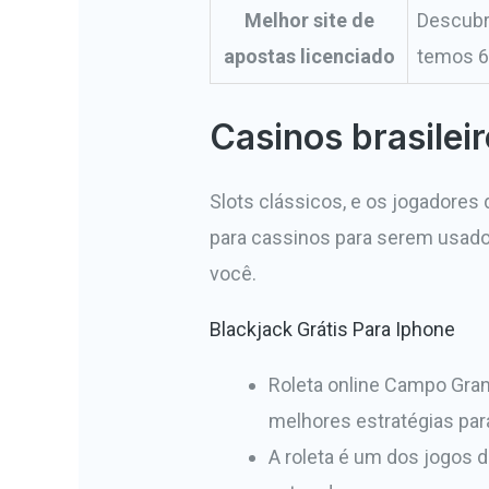
Melhor site de
Descubr
apostas licenciado
temos 6
Casinos brasileir
Slots clássicos, e os jogadore
para cassinos para serem usados
você.
Blackjack Grátis Para Iphone
Roleta online Campo Gran
melhores estratégias pa
A roleta é um dos jogos 