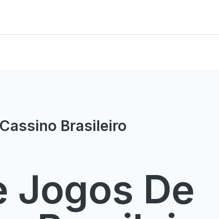
Cassino Brasileiro
e Jogos De