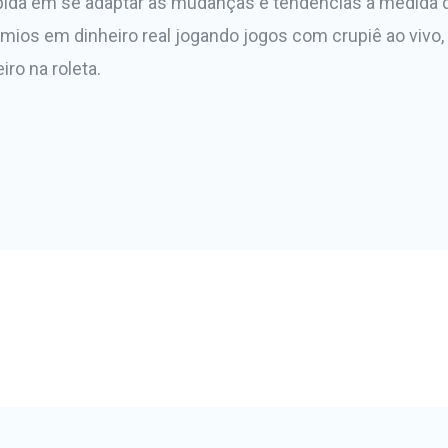
pida em se adaptar às mudanças e tendências à medida
ios em dinheiro real jogando jogos com crupiê ao vivo
ro na roleta.