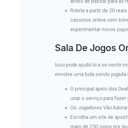
antes de passar para as
Roleta a partir de 20 rea
cassinos online sem bônu
experimentar novos jogos
Sala De Jogos On
Isso pode ajudá-lo a se sentir m
envolve uma bola sendo jogada e
O principal apelo dos De
usar o serviço para fazer
Os Jogadores Vão Adorar 
Escolha um site de apost
mais de 250 jogos por q