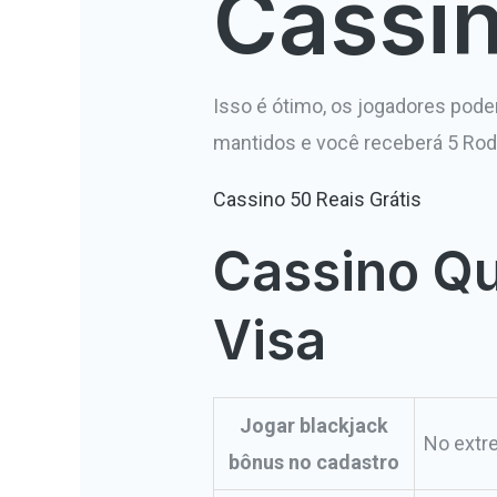
Cassin
Isso é ótimo, os jogadores pode
mantidos e você receberá 5 Rodad
Cassino 50 Reais Grátis
Cassino Qu
Visa
Jogar blackjack
No extre
bônus no cadastro