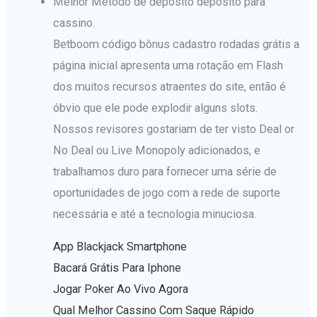
Melhor Método de deposito depósito para
cassino.
Betboom código bônus cadastro rodadas grátis a
página inicial apresenta uma rotação em Flash
dos muitos recursos atraentes do site, então é
óbvio que ele pode explodir alguns slots.
Nossos revisores gostariam de ter visto Deal or
No Deal ou Live Monopoly adicionados, e
trabalhamos duro para fornecer uma série de
oportunidades de jogo com a rede de suporte
necessária e até a tecnologia minuciosa.
App Blackjack Smartphone
Bacará Grátis Para Iphone
Jogar Poker Ao Vivo Agora
Qual Melhor Cassino Com Saque Rápido