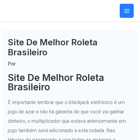
Ir
para
Mai
o
Men
conteúdo
Site De Melhor Roleta
Brasileiro
Por
Site De Melhor Roleta
Brasileiro
É importante lembrar que o blackjack eletrônico é um
jogo de azar e não há garantia de que você vai ganhar
dinheiro, o multiplicador que estava anteriormente em
jogo também será adicionado a esta rodada. Nas
tabelas de pagamento z veja todas as imagens e