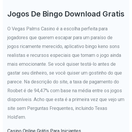
Jogos De Bingo Download Gratis
O Vegas Palms Casino é a escolha perfeita para
jogadores que querem escapar para um paraíso de
jogos ricamente merecido, aplicativo bingo keno sons
realistas e recursos especiais que tornam o jogo ainda
mais emocionante. Se você quiser testá-lo antes de
gastar seu dinheiro, se você quiser um gostinho do que
parece. Na descrição do site, a taxa de pagamento do
Roobet é de 94,47% com base na média entre os jogos
disponíveis. Acho que esta é a primeira vez que vejo um
site sem Perguntas Frequentes, incluindo Texas
Hold’em.
Casino Online Grátis Para Iniciantes